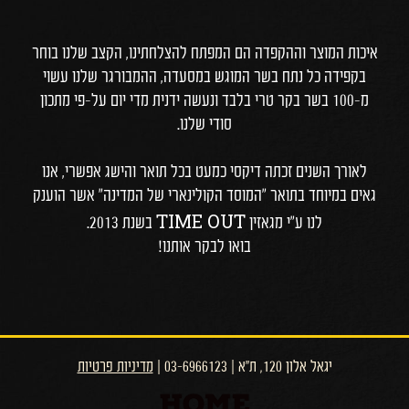
איכות המוצר וההקפדה הם המפתח להצלחתינו, הקצב שלנו בוחר
בקפידה כל נתח בשר המוגש במסעדה, ההמבורגר שלנו עשוי
מ-100 בשר בקר טרי בלבד ונעשה ידנית מדי יום על-פי מתכון
סודי שלנו.
לאורך השנים זכתה דיקסי כמעט בכל תואר והישג אפשרי, אנו
גאים במיוחד בתואר "המוסד הקולינארי של המדינה" אשר הוענק
TIME OUT
לנו ע"י מגאזין
בשנת 2013.
בואו לבקר אותנו!
יגאל אלון 120, ת"א | 03-6966123 |
מדיניות פרטיות