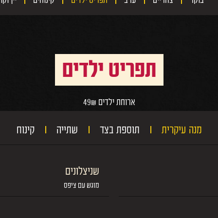
בוקר
צהריים
ערב
תפריט ילדים
קינוחים
יין וק
תפריט ילדים
ארוחת ילדים 49₪
מנה עיקרית
תוספת בצד
שתייה
קינוח
שניצלונים
מוגש עם ציפס