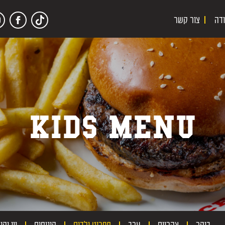
Tiktok
לעמוד
דיק
isor
דה
צור קשר
link
הפייסבוק
באינסטגר
של
דיקסי
KIDS MENU