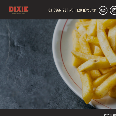
סי
tripadv
יגאל אלון 120, ת"א | 03-6966123
ם
link